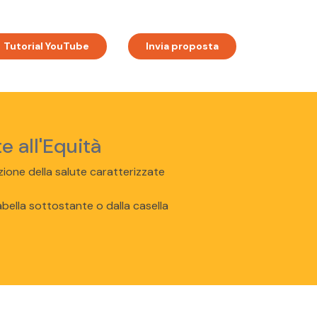
Tutorial YouTube
Invia proposta
e all'Equità
nzione della salute caratterizzate
abella sottostante o dalla casella