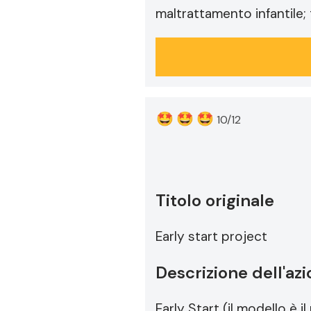
maltrattamento infantile; 
🤩
🤩
🤩
10/12
Titolo originale
Early start project
Descrizione dell'az
Early Start (il modello è