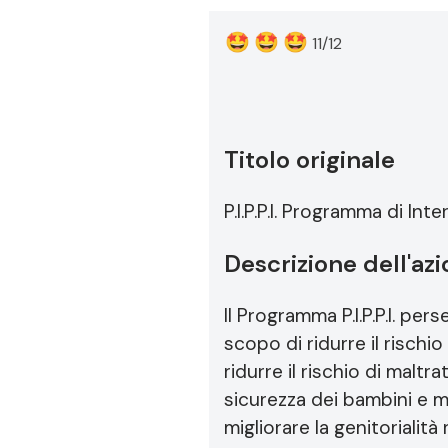
🤩
🤩
🤩
11/12
Titolo originale
P.I.P.P.I. Programma di Int
Descrizione dell'az
Il Programma P.I.P.P.I. pers
scopo di ridurre il rischi
ridurre il rischio di mal
sicurezza dei bambini e m
migliorare la genitorialit