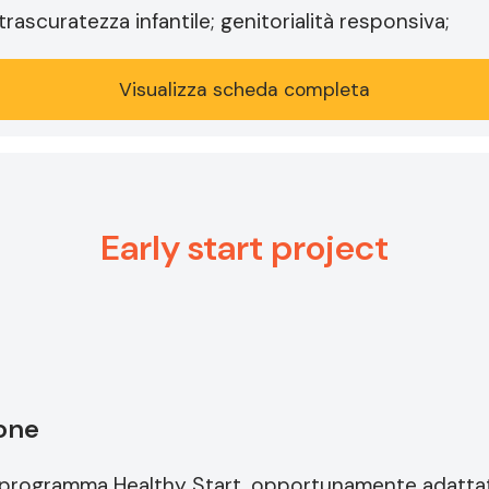
trascuratezza infantile; genitorialità responsiva;
Visualizza scheda completa
Early start project
ione
 il programma Healthy Start, opportunamente adattato