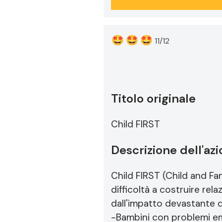
🤩
🤩
🤩
11/12
Titolo originale
Child FIRST
Descrizione dell'az
Child FIRST (Child and Fam
difficoltà a costruire rel
dall'impatto devastante de
-Bambini con problemi e