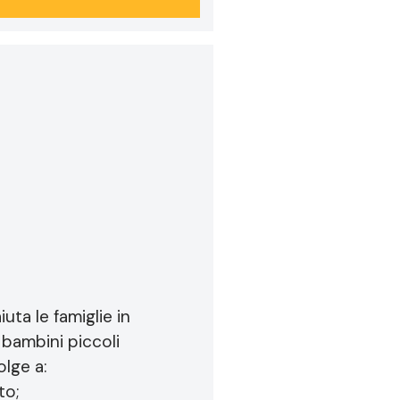
uta le famiglie in
i bambini piccoli
olge a:
to;