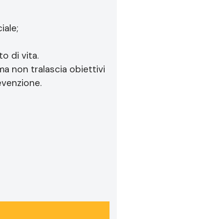
iale;
o di vita.
ma non tralascia obiettivi
evenzione.