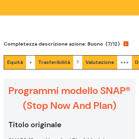
Completezza descrizione azione: Buono (7/12)
Equità
+
Trasferibilità
?
Valutazione
+++
D
Programmi modello SNAP®
(Stop Now And Plan)
Titolo originale