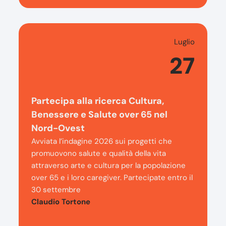
Luglio
27
Partecipa alla ricerca Cultura,
Benessere e Salute over 65 nel
Nord-Ovest
Avviata l’indagine 2026 sui progetti che
promuovono salute e qualità della vita
attraverso arte e cultura per la popolazione
over 65 e i loro caregiver. Partecipate entro il
30 settembre
Claudio Tortone