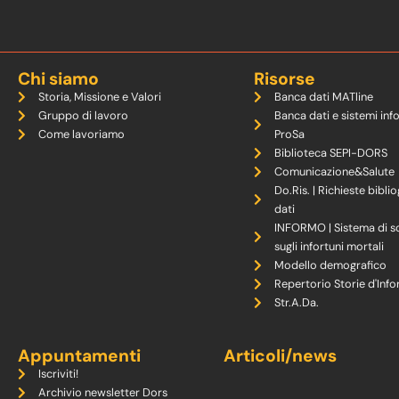
Chi siamo
Risorse
Storia, Missione e Valori
Banca dati MATline
Gruppo di lavoro
Banca dati e sistemi inf
Come lavoriamo
ProSa
Biblioteca SEPI-DORS
Comunicazione&Salute
Do.Ris. | Richieste biblio
dati
INFORMO | Sistema di s
sugli infortuni mortali
Modello demografico
Repertorio Storie d'Info
Str.A.Da.
Appuntamenti
Articoli/news
Iscriviti!
Archivio newsletter Dors