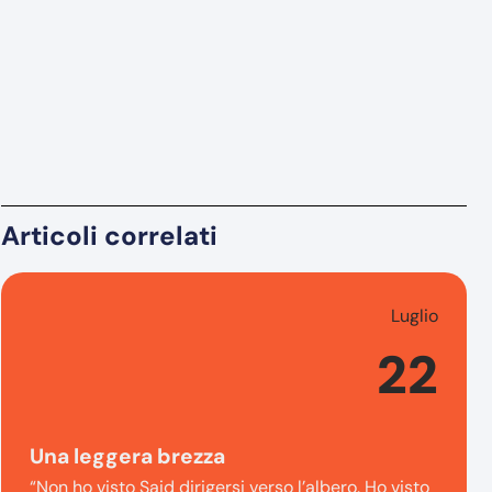
Articoli correlati
Luglio
22
Una leggera brezza
“Non ho visto Said dirigersi verso l’albero. Ho visto