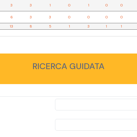
3
3
1
0
1
0
0
6
3
3
0
0
0
0
13
8
5
1
3
1
1
RICERCA GUIDATA