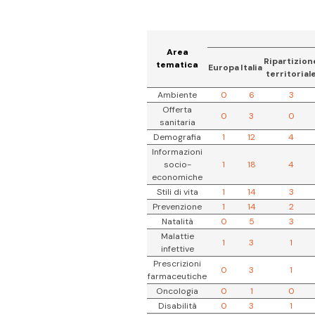
Area
Ripartizion
tematica
Europa
Italia
territorial
Ambiente
0
6
3
Offerta
0
3
0
sanitaria
Demografia
1
12
4
Informazioni
socio-
1
18
4
economiche
Stili di vita
1
14
3
Prevenzione
1
14
2
Natalità
0
5
3
Malattie
1
3
1
infettive
Prescrizioni
0
3
1
farmaceutiche
Oncologia
0
1
0
Disabilità
0
3
1