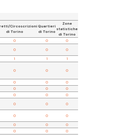
Zone
retti/Circoscrizioni
Quartieri
statistiche
di Torino
di Torino
di Torino
0
0
0
0
0
0
1
1
1
0
0
0
0
0
0
0
0
0
0
0
0
0
0
0
0
0
0
0
0
0
0
0
0