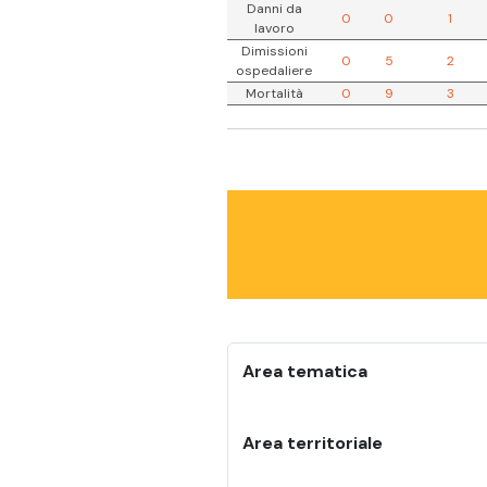
Danni da
0
0
1
lavoro
Dimissioni
0
5
2
ospedaliere
Mortalità
0
9
3
Area tematica
Area territoriale