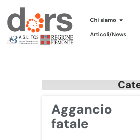
Vai
Chi siamo
al
Articoli/News
contenuto
Cate
Aggancio
fatale