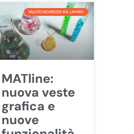
SALUTE/SICUREZZA SUL LAVORO
MATline:
nuova veste
grafica e
nuove
funzionalità