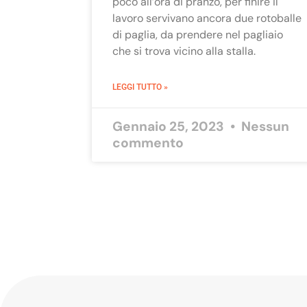
poco all’ora di pranzo, per finire il
lavoro servivano ancora due rotoballe
di paglia, da prendere nel pagliaio
che si trova vicino alla stalla.
LEGGI TUTTO »
Gennaio 25, 2023
Nessun
commento