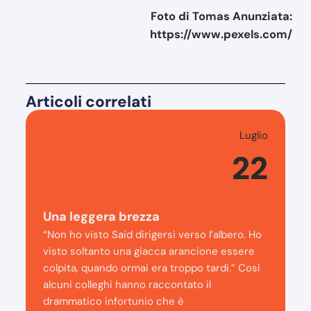
Foto di Tomas Anunziata:
https://www.pexels.com/
Articoli correlati
Luglio
22
Una leggera brezza
“Non ho visto Said dirigersi verso l’albero. Ho
visto soltanto una giacca arancione essere
colpita, quando ormai era troppo tardi.” Così
alcuni colleghi hanno raccontato il
drammatico infortunio che è