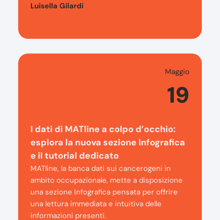
Luisella Gilardi
Maggio
19
I dati di MATline a colpo d’occhio:
esplora la nuova sezione Infografica
e il tutorial dedicato
MATline, la banca dati sui cancerogeni in
ambito occupazionale, mette a disposizione
una sezione Infografica pensata per offrire
una lettura immediata e intuitiva delle
informazioni presenti.