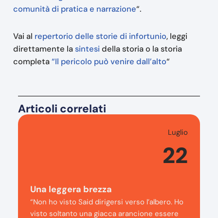
comunità di pratica e narrazione
“.
Vai al
repertorio delle storie di infortunio
, leggi
direttamente la
sintesi
della storia o la storia
completa
“Il pericolo può venire dall’alto
“
Articoli correlati
Luglio
22
Una leggera brezza
“Non ho visto Said dirigersi verso l’albero. Ho
visto soltanto una giacca arancione essere