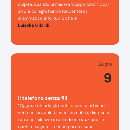
colpita, quando ormai era troppo tardi.” Così
alcuni colleghi hanno raccontato il
drammatico infortunio che è
Luisella Gilardi
Giugno
9
Il telefono senza fili
“Oggi, se chiudo gli occhi e penso ai binari,
vedo un lenzuolo bianco, immobile, disteso a
terra nel silenzio irreale di una stazione. In
quell’immagine il mondo perde i suoi