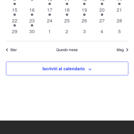
Eventi
eventi
eventi
evento
eventi
eventi
evento
evento
Naviga
1
2
2
2
4
4
0
15
16
17
18
19
20
21
evento
eventi
eventi
eventi
eventi
eventi
eventi
1
1
0
0
0
0
0
22
23
24
25
26
27
28
evento
evento
eventi
eventi
eventi
eventi
eventi
0
0
0
0
0
0
0
29
30
1
2
3
4
5
eventi
eventi
eventi
eventi
eventi
eventi
eventi
Mar
Questo mese
Mag
Iscriviti al calendario