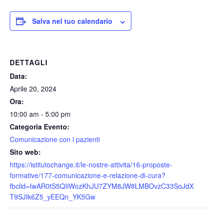
Salva nel tuo calendario
DETTAGLI
Data:
Aprile 20, 2024
Ora:
10:00 am - 5:00 pm
Categoria Evento:
Comunicazione con i pazienti
Sito web:
https://istitutochange.it/le-nostre-attivita/16-proposte-
formative/177-comunicazione-e-relazione-di-cura?
fbclid=IwAR0tS5QIiWozKhJU7ZYM8JW8LMBOvzC33SoJdX
T9SJIk6Z5_yEEQn_YK5Gw