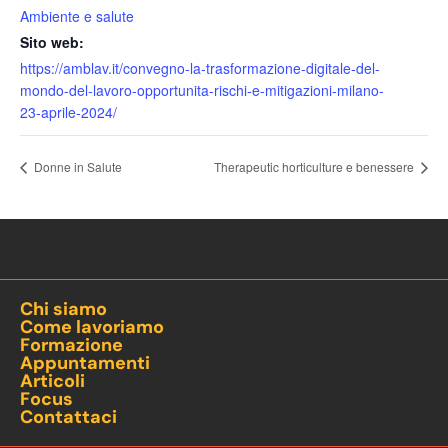
Ambiente e salute
Sito web:
https://amblav.it/convegno-la-trasformazione-digitale-del-
mondo-del-lavoro-opportunita-rischi-e-mitigazioni-milano-
23-aprile-2024/
Donne in Salute
Therapeutic horticulture e benessere
Chi siamo
Come lavoriamo
Formazione
Appuntamenti
Articoli
Focus
Contattaci