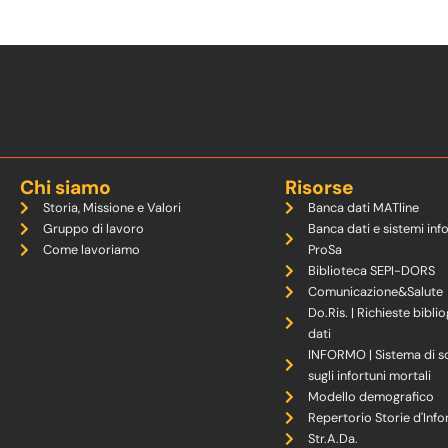
Chi siamo
Risorse
Storia, Missione e Valori
Banca dati MATline
Gruppo di lavoro
Banca dati e sistemi inf
Come lavoriamo
ProSa
Biblioteca SEPI-DORS
Comunicazione&Salute
Do.Ris. | Richieste biblio
dati
INFORMO | Sistema di s
sugli infortuni mortali
Modello demografico
Repertorio Storie d'Info
Str.A.Da.