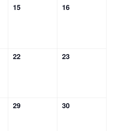
0
0
15
16
eventi,
eventi,
0
0
22
23
eventi,
eventi,
0
0
29
30
eventi,
eventi,