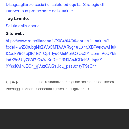
Disuguaglianze sociali di salute ed equità
,
Strategie di
intervento in promozione della salute
Tag Evento:
Salute della donna
Sito web:
https://www.retecittasane.it/2024/04/09/donne-in-salute/?
fbclid=IwZXh0bgNhZW0CMTAAAR3g18L07i5XBPwircwwHuk
ICeekV504cj3K1E7_QpI_lye0McMehQ8Op2Y_aem_AcQYbk
lbdX8d5Uy7S3I7IQ4YJKnDmTBN0AbJGReki5_lopsZ-
XYssKM70EOh_gV3zCAiS1UcL_p1s8c1tyTSsCh1
La trasformazione digitale del mondo del lavoro.
PA-INT
Opportunità, rischi e mitigazioni
Paesaggi Interiori