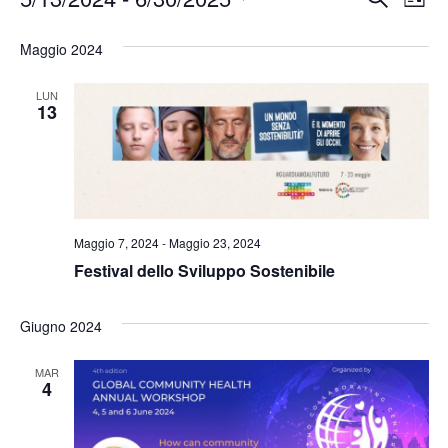
Lista
Seleziona
Vis
Ricerc
Maggio 2024
la
Nav
e
data.
LUN
viste
13
Naviga
Maggio 7, 2024
-
Maggio 23, 2024
Festival dello Sviluppo Sostenibile
Giugno 2024
MAR
4