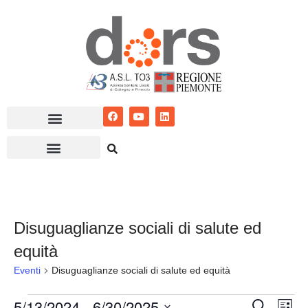
Vai
al
contenuto
Disuguaglianze sociali di salute ed
equità
Eventi
Disuguaglianze sociali di salute ed equità
5/13/2024
 - 
6/30/2025
Eventi
Ev
Cerca