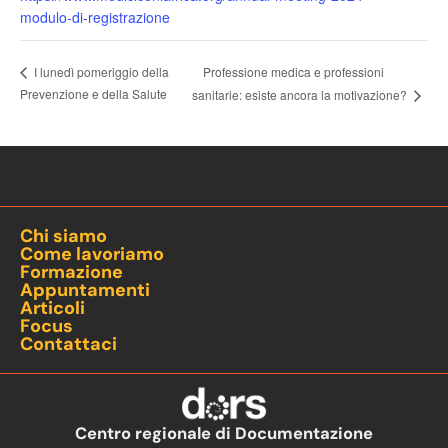
modulo-di-registrazione
Professione medica e professioni
I lunedì pomeriggio della
Prevenzione e della Salute
sanitarie: esiste ancora la motivazione?
Chi siamo
Come lavoriamo
Formazione
Appuntamenti
Articoli
Focus
Contattaci
Centro regionale di Documentazione