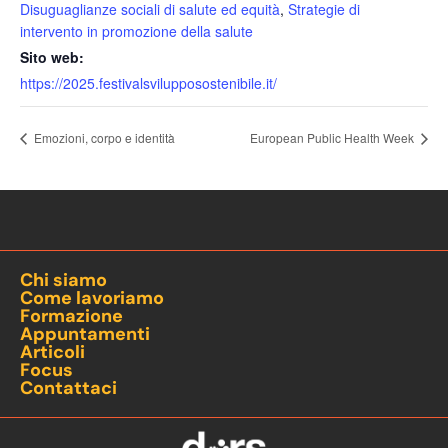
Disuguaglianze sociali di salute ed equità
,
Strategie di
intervento in promozione della salute
Sito web:
https://2025.festivalsvilupposostenibile.it/
Emozioni, corpo e identità
European Public Health Week
Chi siamo
Come lavoriamo
Formazione
Appuntamenti
Articoli
Focus
Contattaci