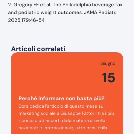
2. Gregory EF et al. The Philadelphia beverage tax
and pediatric weight outcomes. JAMA Pediatr.
2025;179:46-54
Articoli correlati
Giugno
15
Perché informare non basta più?
Dors dedica l’articolo di questo mese sul
marketing sociale a Giuseppe Fattori, tra i più
riconosciuti esperti della materia a livello
nazionale e internazionale, a tre mesi dalla