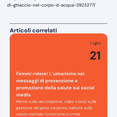
di-ghiaccio-nel-corpo-d-acqua-3923277/
Articoli correlati
Luglio
21
Fammi ridere! L’umorismo nei
messaggi di prevenzione e
promozione della salute sui social
media
Meme sulla vaccinazione, video ironici sulla
gestione del peso corporeo, battute sulla
salute mentale: l’umorismo è ormai