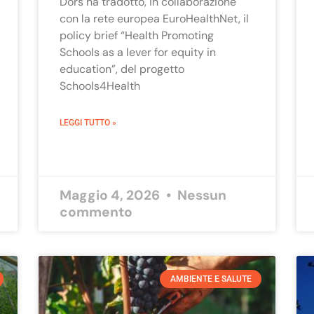
Dors ha tradotto, in collaborazione
con la rete europea EuroHealthNet, il
policy brief “Health Promoting
Schools as a lever for equity in
education”, del progetto
Schools4Health
LEGGI TUTTO »
Maggio 4, 2026
Nessun
commento
AMBIENTE E SALUTE