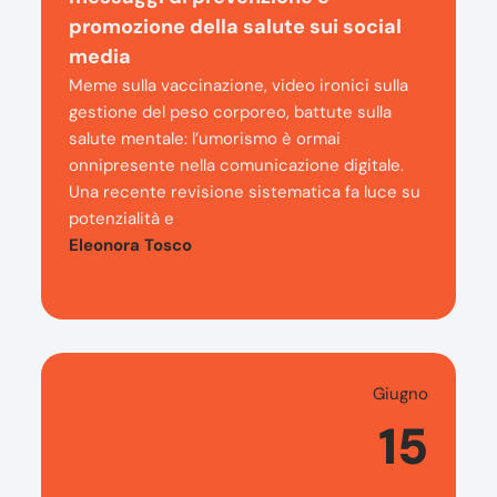
promozione della salute sui social
media
Meme sulla vaccinazione, video ironici sulla
gestione del peso corporeo, battute sulla
salute mentale: l’umorismo è ormai
onnipresente nella comunicazione digitale.
Una recente revisione sistematica fa luce su
potenzialità e
Eleonora Tosco
Giugno
15