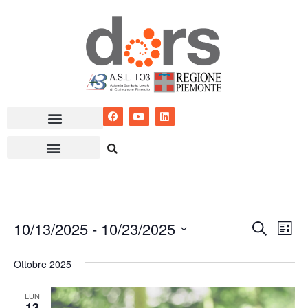
Vai
al
contenuto
10/13/2025
 - 
10/23/2025
Eventi
Ev
Cerca
Lista
Seleziona
Vis
Ricerc
Ottobre 2025
la
Nav
e
data.
LUN
viste
13