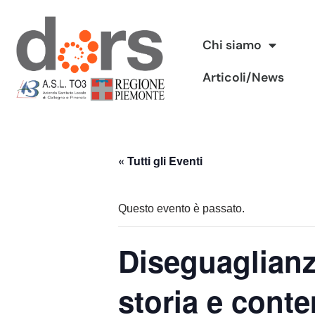
Vai
Chi siamo
al
Articoli/News
contenuto
« Tutti gli Eventi
Questo evento è passato.
Diseguaglianze
storia e cont