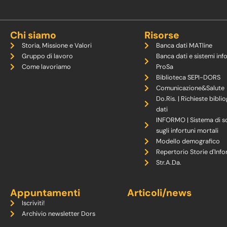
Chi siamo
Risorse
Storia, Missione e Valori
Banca dati MATline
Gruppo di lavoro
Banca dati e sistemi inf
Come lavoriamo
ProSa
Biblioteca SEPI-DORS
Comunicazione&Salute
Do.Ris. | Richieste biblio
dati
INFORMO | Sistema di s
sugli infortuni mortali
Modello demografico
Repertorio Storie d'Info
Str.A.Da.
Appuntamenti
Articoli/news
Iscriviti!
Archivio newsletter Dors