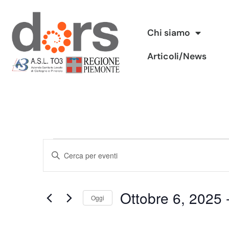
Vai
Chi siamo
al
Articoli/News
contenuto
Eventi
Inserisci
Ricerca
Parola
Chiave.
e
Ottobre 6, 2025
 
Cerca
Oggi
viste
Eventi
Seleziona
per
Navigazione
la