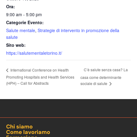
Ora:
9:00 am - 5:00 pm
Categorie Evento:
Salute mentale
,
Strategie di intervento in promozione della
salute
Sito web:
https://salutementaletorino.it/
C’è salute senza casa? La
International Conference on Health
Promoting Hospitals and Health Services
casa come determinante
(HPH) – Call for Abstracts
sociale di salute
Chi siamo
Come lavoriamo