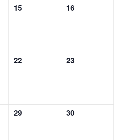
0
0
15
16
eventi,
eventi,
0
0
22
23
eventi,
eventi,
0
0
29
30
eventi,
eventi,