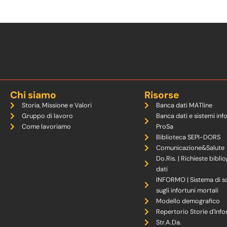
Chi siamo
Risorse
Storia, Missione e Valori
Banca dati MATline
Gruppo di lavoro
Banca dati e sistemi inf
Come lavoriamo
ProSa
Biblioteca SEPI-DORS
Comunicazione&Salute
Do.Ris. | Richieste biblio
dati
INFORMO | Sistema di s
sugli infortuni mortali
Modello demografico
Repertorio Storie d'Info
Str.A.Da.