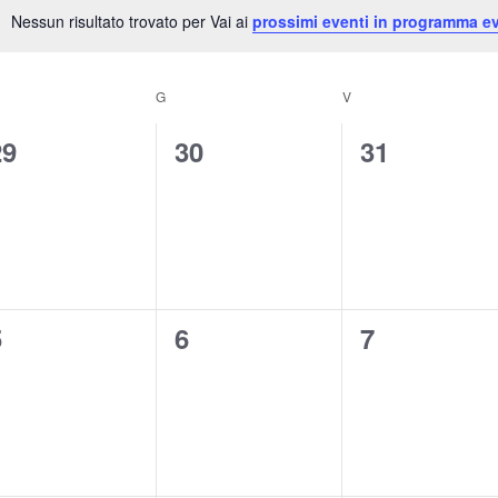
Nessun risultato trovato per Vai ai
prossimi eventi in programma ev
Notice
G
V
0
0
0
29
30
31
venti,
eventi,
eventi,
0
0
0
5
6
7
venti,
eventi,
eventi,