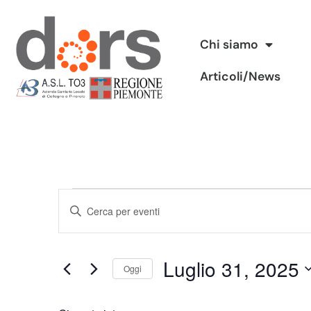
Vai
Chi siamo
al
Articoli/News
contenuto
Eventi
Inserisci
Ricerca
Parola
Chiave.
e
Luglio 31, 2025
Cerca
Oggi
viste
Eventi
Seleziona
per
Navigazione
la