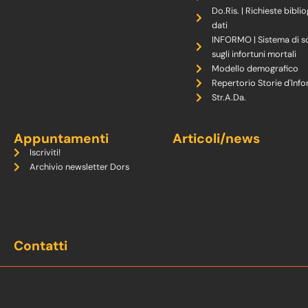
Do.Ris. | Richieste biblio
dati
INFORMO | Sistema di s
sugli infortuni mortali
Modello demografico
Repertorio Storie d'Info
Str.A.Da.
Appuntamenti
Articoli/news
Iscriviti!
Archivio newsletter Dors
Contatti