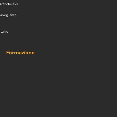
grafiche e di
orveglianza
rtunio
Formazione