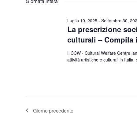
Giornata intera
Parola
data.
Chiave.
Luglio 10, 2025
-
Settembre 30, 20
La prescrizione socia
culturali – Compila 
Il CCW - Cultural Welfare Centre lanc
attività artistiche e culturali in Ital
Giorno precedente