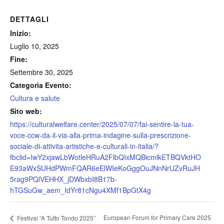
DETTAGLI
Inizio:
Luglio 10, 2025
Fine:
Settembre 30, 2025
Categoria Evento:
Cultura e salute
Sito web:
https://culturalwelfare.center/2025/07/07/fai-sentire-la-tua-
voce-ccw-da-il-via-alla-prima-indagine-sulla-prescrizione-
sociale-di-attivita-artistiche-e-culturali-in-italia/?
fbclid=IwY2xjawLbWotleHRuA2FlbQIxMQBicmlkETBQVktHO
E93aWxSUHdPWmFQAR6eElWIeKoGggOuJNnNrUZvRuJH
5rag9PQlVEHHX_jDWbxbI8B17b-
hTGSuGw_aem_IdYr81cNgu4XMf1BpGtX4g
European Forum for Primary Care 2025
Festival “A Tutto Tondo 2025”