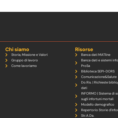
Chi siamo
Risorse
Storia, Missione e Valori
Banca dati MATline
Gruppo di lavoro
Banca dati e sistemi inf
Come lavoriamo
ProSa
Biblioteca SEPI-DORS
Comunicazione&Salute
Do.Ris. | Richieste biblio
dati
INFORMO | Sistema di s
sugli infortuni mortali
Modello demografico
Repertorio Storie d'Info
Str.A.Da.