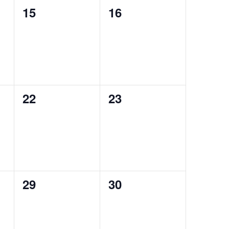
0
0
15
16
eventi,
eventi,
0
0
22
23
eventi,
eventi,
0
0
29
30
eventi,
eventi,