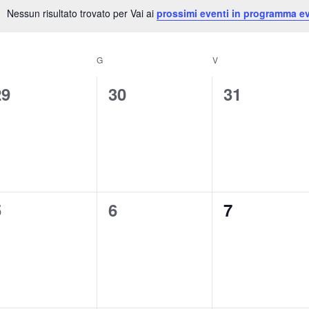
Nessun risultato trovato per Vai ai
prossimi eventi in programma ev
Notice
G
V
0
0
0
29
30
31
venti,
eventi,
eventi,
0
0
0
5
6
7
venti,
eventi,
eventi,