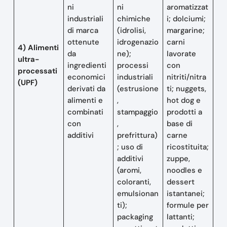
ni
ni
aromatizzat
industriali
chimiche
i; dolciumi;
di marca
(idrolisi,
margarine;
ottenute
idrogenazio
carni
4) Alimenti
da
ne);
lavorate
ultra-
ingredienti
processi
con
processati
economici
industriali
nitriti/nitra
(UPF)
derivati da
(estrusione
ti; nuggets,
alimenti e
,
hot dog e
combinati
stampaggio
prodotti a
con
,
base di
additivi
prefrittura)
carne
; uso di
ricostituita;
additivi
zuppe,
(aromi,
noodles e
coloranti,
dessert
emulsionan
istantanei;
ti);
formule per
packaging
lattanti;