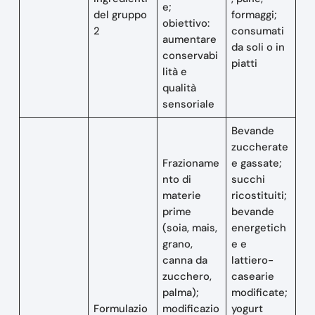
e;
del gruppo
formaggi;
obiettivo:
2
consumati
aumentare
da soli o in
conservabi
piatti
lità e
qualità
sensoriale
Bevande
zuccherate
Frazioname
e gassate;
nto di
succhi
materie
ricostituiti;
prime
bevande
(soia, mais,
energetich
grano,
e e
canna da
lattiero-
zucchero,
casearie
palma);
modificate;
Formulazio
modificazio
yogurt