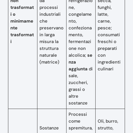
non
da
refrigerazio
secca,
trasformat
processi
ne,
funghi,
i o
industriali
congelame
latte,
minimame
che
nto,
carne,
nte
preservano
confeziona
pesce;
trasformat
in larga
mento,
consumati
i
misura la
fermentazi
freschi o
struttura
one non
preparati
naturale
alcolica;
se
con
(matrice)
nza
ingredienti
aggiunta
di
culinari
sale,
zuccheri,
grassi o
altre
sostanze
Processi
come
Oli, burro,
Sostanze
spremitura,
strutto,