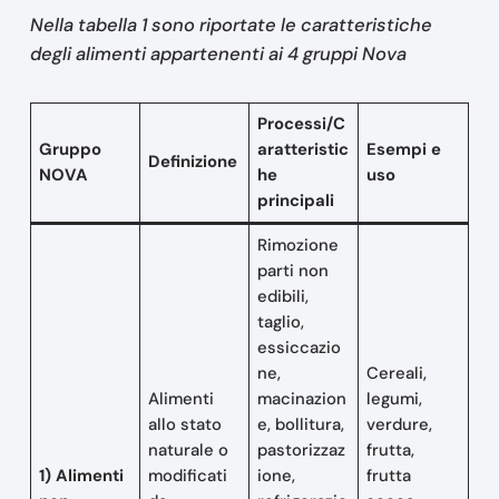
Nella tabella 1 sono riportate le caratteristiche
degli alimenti appartenenti ai 4 gruppi Nova
Processi/C
Gruppo
aratteristic
Esempi e
Definizione
NOVA
he
uso
principali
Rimozione
parti non
edibili,
taglio,
essiccazio
ne,
Cereali,
Alimenti
macinazion
legumi,
allo stato
e, bollitura,
verdure,
naturale o
pastorizzaz
frutta,
1) Alimenti
modificati
ione,
frutta