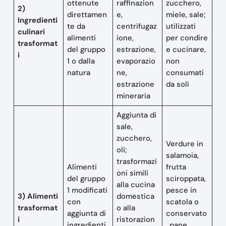
ottenute
raffinazion
zucchero,
2)
direttamen
e,
miele, sale;
Ingredienti
te da
centrifugaz
utilizzati
culinari
alimenti
ione,
per condire
trasformat
del gruppo
estrazione,
e cucinare,
i
1 o dalla
evaporazio
non
natura
ne,
consumati
estrazione
da soli
mineraria
Aggiunta di
sale,
zucchero,
Verdure in
oli;
salamoia,
trasformazi
Alimenti
frutta
oni simili
del gruppo
sciroppata,
alla cucina
1 modificati
pesce in
3) Alimenti
domestica
con
scatola o
trasformat
o alla
aggiunta di
conservato
i
ristorazion
ingredienti
, pane,