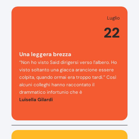
Luglio
22
Una leggera brezza
“Non ho visto Said dirigersi verso l’albero. Ho
visto soltanto una giacca arancione essere
colpita, quando ormai era troppo tardi.” Così
alcuni colleghi hanno raccontato il
drammatico infortunio che è
Luisella Gilardi