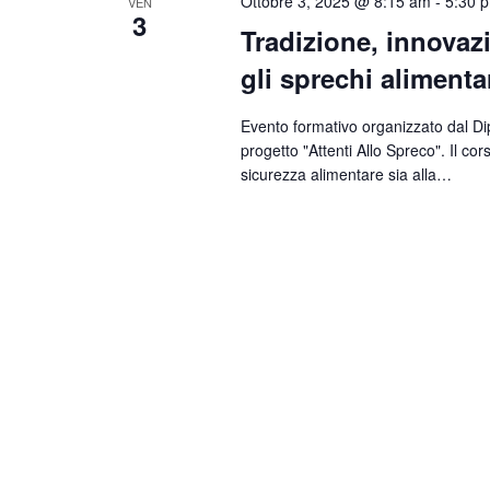
Ottobre 3, 2025 @ 8:15 am
-
5:30 
VEN
3
Tradizione, innovaz
gli sprechi alimenta
Evento formativo organizzato dal Di
progetto "Attenti Allo Spreco". Il co
sicurezza alimentare sia alla…