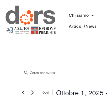
Vai
Chi siamo
al
Articoli/News
contenuto
Eventi
Inserisci
Ricerca
Parola
Chiave.
e
Ottobre 1, 2025
 
Cerca
Oggi
viste
Eventi
Seleziona
per
Navigazione
la