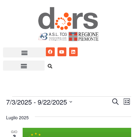
Vai
al
contenuto
7/3/2025
 - 
9/22/2025
Eventi
Ev
Cerca
Lista
Seleziona
Vis
Ricerc
Luglio 2025
la
Nav
e
data.
GIO
viste
3