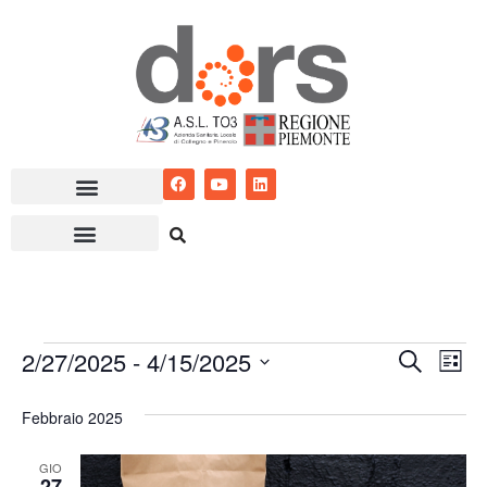
Vai
al
contenuto
2/27/2025
 - 
4/15/2025
Eventi
Ev
Cerca
Lista
Seleziona
Vis
Ricerc
Febbraio 2025
la
Nav
e
data.
GIO
viste
27