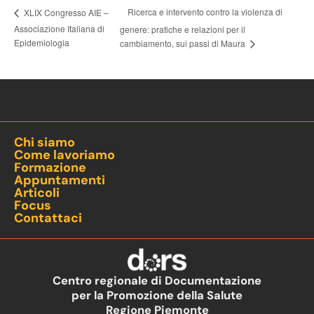
Ricerca e intervento contro la violenza di
XLIX Congresso AIE –
Associazione Italiana di
genere: pratiche e relazioni per il
Epidemiologia
cambiamento, sui passi di Maura
Chi siamo
Come lavoriamo
Formazione
Appuntamenti
Articoli
Focus
Contattaci
Centro regionale di Documentazione
per la Promozione della Salute
Regione Piemonte