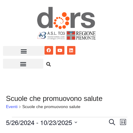
Vai
al
contenuto
Scuole che promuovono salute
Eventi
Scuole che promuovono salute
5/26/2024
 - 
10/23/2025
Eventi
Ev
Cerca
Lista
Seleziona
Vis