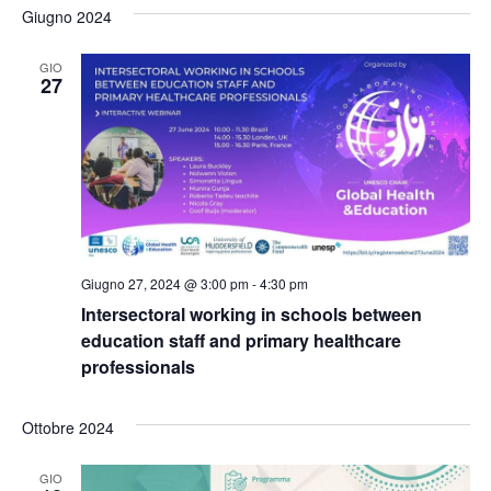
Ricerc
Giugno 2024
la
Nav
e
data.
GIO
viste
27
Naviga
Giugno 27, 2024 @ 3:00 pm
-
4:30 pm
Intersectoral working in schools between
education staff and primary healthcare
professionals
Ottobre 2024
GIO