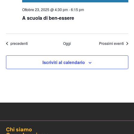
Ottobre 23, 2025 @ 4:30 pm
-
6:15 pm
A scuola di ben-essere
Eventi
precedenti
Oggi
Prossimi eventi
Iscriviti al calendario
Chi siamo