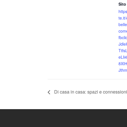
Sito
http
te.i
bell
com
fbcl
Jdl
Ttf
eLli
8XI
Jth
Di casa in casa: spazi e connessioni 