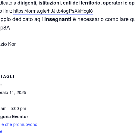
edicato a
dirigenti, istituzioni, enti del territorio, operatori e o
 link:
https://forms.gle/hJJkb4ogPsXkHcgi8
riggio dedicato agli
è necessario compilare qu
insegnanti
Ap8A
zio Kor.
TAGLI
:
raio 11, 2025
 am - 5:00 pm
goria Evento:
le che promuovono
te