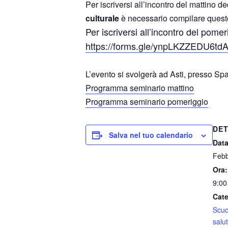
Per iscriversi all’incontro del mattino d
culturale
è necessario compilare questo
Per iscriversi all’incontro del pome
https://forms.gle/ynpLKZZEDU6td
L’evento si svolgerà ad Asti, presso Spa
Programma seminario mattino
Programma seminario pomeriggio
DET
Salva nel tuo calendario
Data
Febb
Ora:
9:00
Cate
Scuo
salu