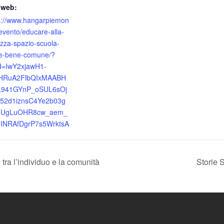
 web:
s://www.hangarpiemon
t/evento/educare-alla-
ezza-spazio-scuola-
e-bene-comune/?
id=IwY2xjawH1-
eHRuA2FlbQIxMAABH
sL941GYnP_oSUL6sOj
452d1iznsC4Ye2b03g
HUgLuOHR8cw_aem_
mINRAfDgrP7s5WrktsA
tra l’individuo e la comunità
Storie 