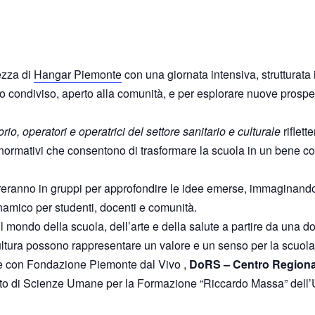
ezza di
Hangar Piemonte
con una giornata intensiva, strutturata 
condiviso, aperto alla comunità, e per esplorare nuove prospetti
itorio, operatori e operatrici del settore sanitario e culturale
riflett
 normativi che consentono di trasformare la scuola in un bene c
eranno in gruppi per approfondire le idee emerse, immaginando
amico per studenti, docenti e comunità.
l mondo della scuola, dell’arte e della salute a partire da una 
 cultura possono rappresentare un valore e un senso per la scuola
ne con Fondazione Piemonte dal Vivo ,
DoRS – Centro Regiona
to di Scienze Umane per la Formazione “Riccardo Massa” dell’Un