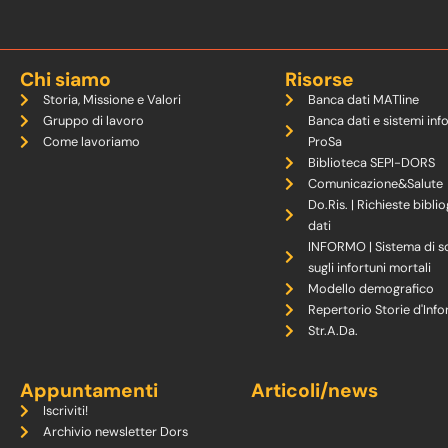
Chi siamo
Risorse
Storia, Missione e Valori
Banca dati MATline
Gruppo di lavoro
Banca dati e sistemi inf
Come lavoriamo
ProSa
Biblioteca SEPI-DORS
Comunicazione&Salute
Do.Ris. | Richieste biblio
dati
INFORMO | Sistema di s
sugli infortuni mortali
Modello demografico
Repertorio Storie d'Info
Str.A.Da.
Appuntamenti
Articoli/news
Iscriviti!
Archivio newsletter Dors