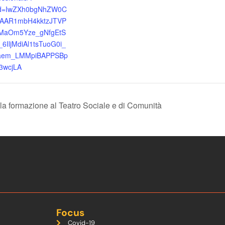
lid=IwZXh0bgNhZW0C
AAR1mbH4kktzJTVP
MaOm5Yze_gNfgEtS
6IljMdiAl1tsTuoG0i_
aem_LMMpiBAPPSBp
3wcjLA
 la formazione al Teatro Sociale e di Comunità
Focus
Covid-19