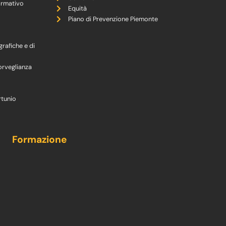
ormativo
Equità
Piano di Prevenzione Piemonte
grafiche e di
orveglianza
rtunio
Formazione