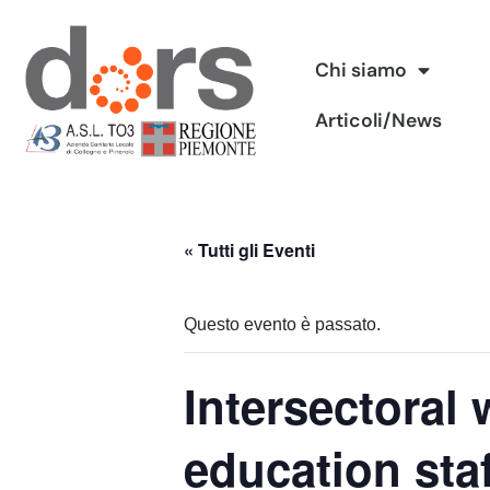
Vai
Chi siamo
al
Articoli/News
contenuto
« Tutti gli Eventi
Questo evento è passato.
Intersectoral
education sta