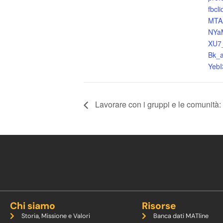
fbc
MTA
NYa
XU7_
Bk_
YebI
Lavorare con i gruppi e le comunità:
Chi siamo
Risorse
Storia, Missione e Valori
Banca dati MATline