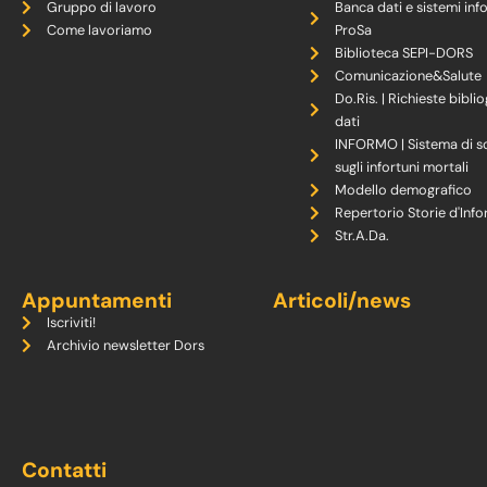
Gruppo di lavoro
Banca dati e sistemi inf
Come lavoriamo
ProSa
Biblioteca SEPI-DORS
Comunicazione&Salute
Do.Ris. | Richieste biblio
dati
INFORMO | Sistema di s
sugli infortuni mortali
Modello demografico
Repertorio Storie d'Info
Str.A.Da.
Appuntamenti
Articoli/news
Iscriviti!
Archivio newsletter Dors
Contatti