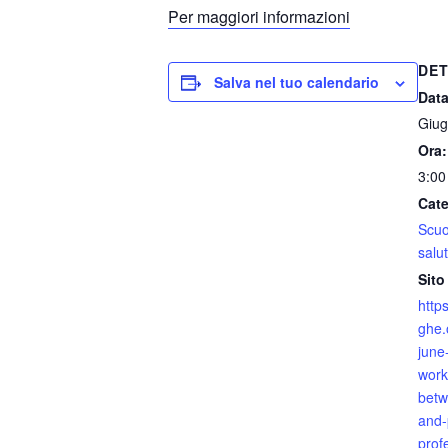
Per maggiori informazioni
DET
Salva nel tuo calendario
Data
Giug
Ora:
3:00
Cate
Scuo
salu
Sito
http
ghe.
june
work
betw
and-
prof