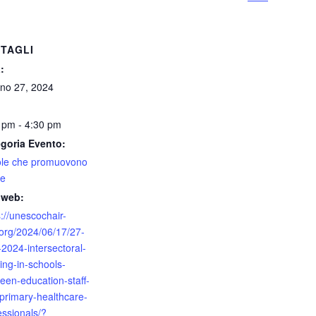
TAGLI
:
no 27, 2024
 pm - 4:30 pm
goria Evento:
le che promuovono
te
 web:
s://unescochair-
org/2024/06/17/27-
-2024-intersectoral-
ing-in-schools-
een-education-staff-
primary-healthcare-
essionals/?