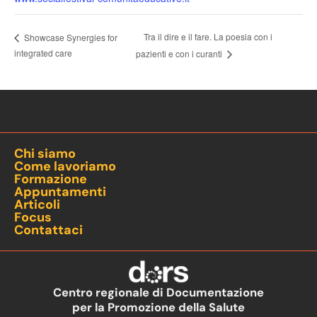
Tra il dire e il fare. La poesia con i
Showcase Synergies for
integrated care
pazienti e con i curanti
Chi siamo
Come lavoriamo
Formazione
Appuntamenti
Articoli
Focus
Contattaci
Centro regionale di Documentazione
per la Promozione della Salute