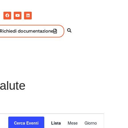
Richiedi documentazione
alute
Evento
Cerca Eventi
Lista
Mese
Giorno