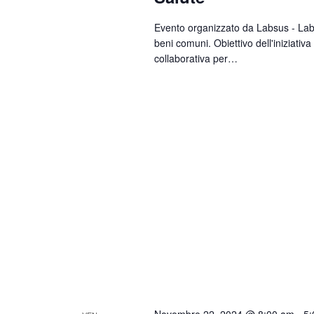
Evento organizzato da Labsus - Labor
beni comuni. Obiettivo dell'iniziativ
collaborativa per…
Novembre 22, 2024 @ 8:00 am
-
5: