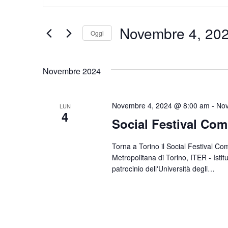
Ricerca
Parola
Chiave.
e
Novembre 4, 20
Cerca
Oggi
viste
Eventi
Seleziona
per
Navigazione
la
Novembre 2024
Parola
data.
Chiave.
Novembre 4, 2024 @ 8:00 am
-
Nov
LUN
4
Social Festival Com
Torna a Torino il Social Festival Co
Metropolitana di Torino, ITER - Ist
patrocinio dell'Università degli…