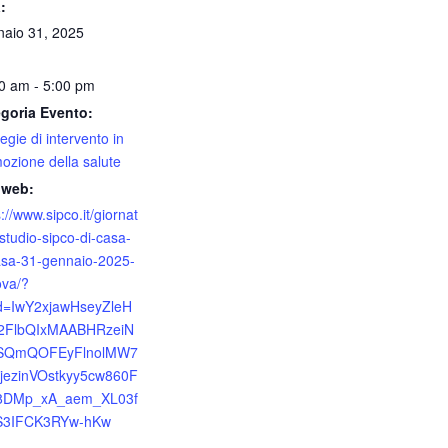
:
aio 31, 2025
0 am - 5:00 pm
goria Evento:
egie di intervento in
ozione della salute
 web:
://www.sipco.it/giornat
-studio-sipco-di-casa-
asa-31-gennaio-2025-
va/?
id=IwY2xjawHseyZleH
2FlbQIxMAABHRzeiN
SQmQOFEyFlnolMW7
jezinVOstkyy5cw860F
8DMp_xA_aem_XL03f
S3IFCK3RYw-hKw