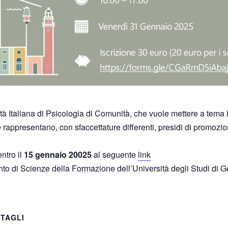
à Italiana di Psicologia di Comunità, che vuole
me
tter
e a tema 
e
rappresentano, con sfacce
tt
ature differen
ti
, presidi di promozi
ntro il
15 gennaio 20025
al seguente
link
ento di Scienze della Formazione dell’Università degli Studi di 
TAGLI