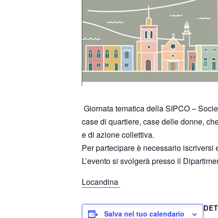
Giornata tema
ti
ca della SIPCO – Societ
case di quar
ti
ere, case delle donne, ch
e di azione colle
tti
va.
Per partecipare è necessario iscriversi e
L’evento si svolgerà presso il Dipartim
Locandina
DET
Salva nel tuo calendario