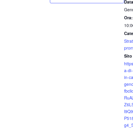
Data
Genn
Ora:
10:0
Cate
Strat
prom
Sito
https
a-di
in-c
geno
fbcl
RuA
Z6L
l9Q9
P51
g4_