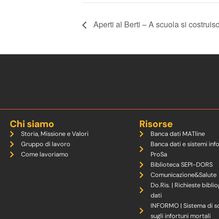
Aperti al Berti – A scuola si costrui
Chi siamo
Risorse
Storia, Missione e Valori
Banca dati MATline
Gruppo di lavoro
Banca dati e sistemi inf
Come lavoriamo
ProSa
Biblioteca SEPI-DORS
Comunicazione&Salute
Do.Ris. | Richieste biblio
dati
INFORMO | Sistema di s
sugli infortuni mortali