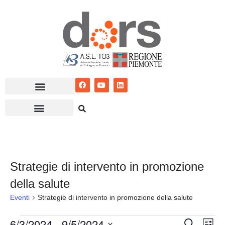
Vai
al
contenuto
Strategie di intervento in promozione
della salute
Eventi
Strategie di intervento in promozione della salute
6/3/2024
 - 
9/5/2024
Eventi
Ev
Cerca