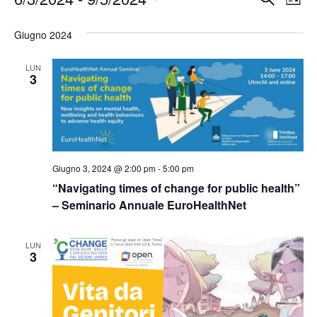
Lista
Seleziona
Vis
Ricerc
Giugno 2024
la
Nav
e
data.
LUN
viste
3
Naviga
Giugno 3, 2024 @ 2:00 pm
-
5:00 pm
“Navigating times of change for public health”
– Seminario Annuale EuroHealthNet
LUN
3