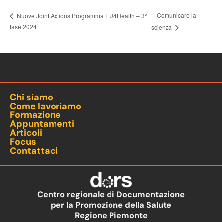
Comunicare la
Nuove Joint Actions Programma EU4Health – 3^
fase 2024
scienza
Chi siamo
Come lavoriamo
Formazione
Appuntamenti
Articoli
Focus
Contattaci
Centro regionale di Documentazione
per la Promozione della Salute
Regione Piemonte