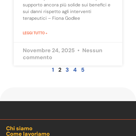
supporto ancora più solide sui benefici e
sui danni rispetto agli interventi
terapeutici – Fiona Godlee
LEGGI TUTTO »
Novembre 24, 2025
Nessun
commento
1
2
3
4
5
Chi siamo
Come lavoriamo