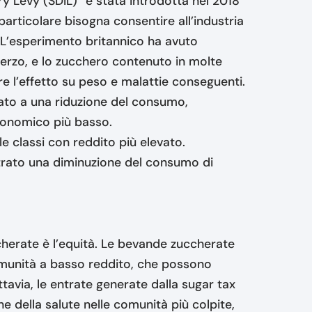
ry Levy (SDIL)” è stata introdotta nel 2018
n particolare bisogna consentire all’industria
. L’esperimento britannico ha avuto
 terzo, e lo zucchero contenuto in molte
e l’effetto su peso e malattie conseguenti.
ato a una riduzione del consumo,
economico più basso.
 le classi con reddito più elevato.
trato una diminuzione del consumo di
cherate è l’equità. Le bevande zuccherate
munità a basso reddito, che possono
tavia, le entrate generate dalla sugar tax
 della salute nelle comunità più colpite,