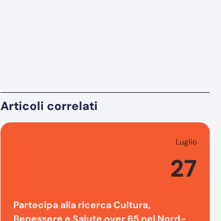
Articoli correlati
Luglio
27
Partecipa alla ricerca Cultura,
Benessere e Salute over 65 nel Nord-