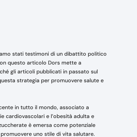
iamo stati testimoni di un dibattito politico
Con questo articolo Dors mette a
é gli articoli pubblicati in passato sul
su questa strategia per promuovere salute e
ente in tutto il mondo, associato a
e cardiovascolari e l’obesità adulta e
nde zuccherate è emersa come potenziale
 promuovere uno stile di vita salutare.