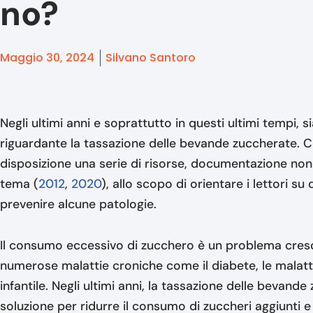
no?
Maggio 30, 2024
Silvano Santoro
Negli ultimi anni e soprattutto in questi ultimi tempi, s
riguardante la tassazione delle bevande zuccherate. 
disposizione una serie di risorse, documentazione nonch
tema (
2012
,
2020
), allo scopo di orientare i lettori 
prevenire alcune patologie.
Il consumo eccessivo di zucchero è un problema cresc
numerose malattie croniche come il diabete, le malatti
infantile. Negli ultimi anni, la tassazione delle beva
soluzione per ridurre il consumo di zuccheri aggiunti e