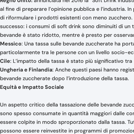
Regno Unito:
annunciata nel 2016 la “Soft Drink Indust
al fine di preparare l’opinione pubblica e l’industria. I
di riformulare i prodotti esistenti con meno zucchero
successo: i consumi di soft drink sono diminuiti di un
bevande è stato ridotto, mentre è presto per osservar
Messico
: Una tassa sulle bevande zuccherate ha port
particolarmente tra le persone con un livello socio-
Cile
: L’impatto della tassa è stato più significativo tra
Ungheria e Finlandia
: Anche questi paesi hanno regis
bevande zuccherate dopo l’introduzione della tassa.
Equità e Impatto Sociale
Un aspetto critico della tassazione delle bevande zuc
sono spesso consumate in quantità maggiori dalle co
essere colpite in modo sproporzionato dalla tassa. Tut
possono essere reinvestite in programmi di promozione