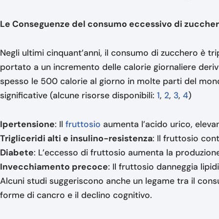
Le Conseguenze del consumo eccessivo di zucche
Negli ultimi cinquant’anni, il consumo di zucchero è tr
portato a un incremento delle calorie giornaliere deri
spesso le 500 calorie al giorno in molte parti del mo
significative (alcune risorse disponibili:
1
,
2
,
3
,
4
)
Ipertensione
: Il
fruttosio
aumenta l’acido urico, eleva
Trigliceridi alti e insulino-resistenza
: Il fruttosio con
Diabete
: L’eccesso di fruttosio aumenta la produzione
Invecchiamento precoce
: Il fruttosio danneggia lipi
Alcuni studi suggeriscono anche un legame tra il cons
forme di cancro e il declino cognitivo.