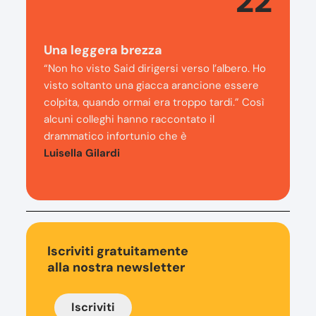
22
Una leggera brezza
“Non ho visto Said dirigersi verso l’albero. Ho
visto soltanto una giacca arancione essere
colpita, quando ormai era troppo tardi.” Così
alcuni colleghi hanno raccontato il
drammatico infortunio che è
Luisella Gilardi
Iscriviti gratuitamente
alla nostra newsletter
Iscriviti