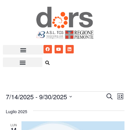
Vai
al
contenuto
7/14/2025
 - 
9/30/2025
Eventi
Ev
Cerca
Lista
Seleziona
Vis
Ricerc
Luglio 2025
la
Nav
e
data.
LUN
viste
14