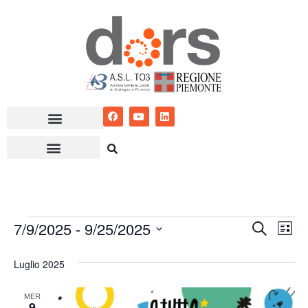
Vai
al
contenuto
7/9/2025
 - 
9/25/2025
Eventi
Ev
Cerca
Lista
Seleziona
Vis
Ricerc
Luglio 2025
la
Nav
e
data.
MER
viste
9