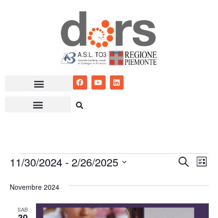
Vai
al
contenuto
11/30/2024
 - 
2/26/2025
Eventi
Ev
Cerca
Lista
Seleziona
Vis
Ricerc
Novembre 2024
la
Nav
e
data.
SAB
viste
30