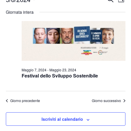
Giorn
Seleziona
Vis
Ricerc
Giornata intera
la
Nav
e
data.
viste
Naviga
Maggio 7, 2024
-
Maggio 23, 2024
Festival dello Sviluppo Sostenibile
Giorno precedente
Giorno successivo
Iscriviti al calendario