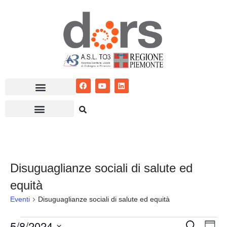
Vai
al
contenuto
Disuguaglianze sociali di salute ed
equità
Eventi
Disuguaglianze sociali di salute ed equità
5/8/2024
Eventi
Ev
Cerca