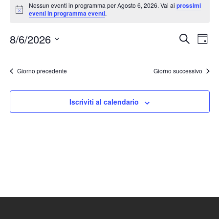
Nessun eventi in programma per Agosto 6, 2026. Vai ai
prossimi
Notice
eventi in programma eventi
.
8/6/2026
Eventi
Ev
Cerca
Giorn
Seleziona
Vis
Ricerc
la
Nav
Giorno precedente
Giorno successivo
e
data.
viste
Iscriviti al calendario
Naviga